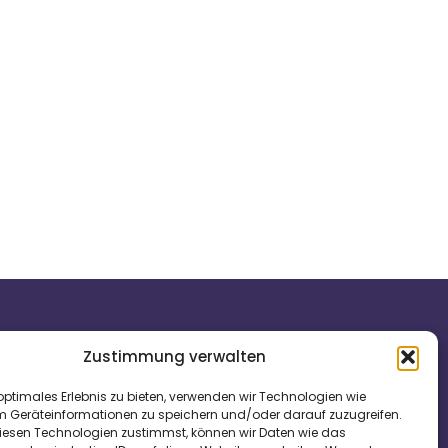
Zustimmung verwalten
Tel: +49 1791290714
optimales Erlebnis zu bieten, verwenden wir Technologien wie
K-SHausmeisterservice@web.de
m Geräteinformationen zu speichern und/oder darauf zuzugreifen.
esen Technologien zustimmst, können wir Daten wie das