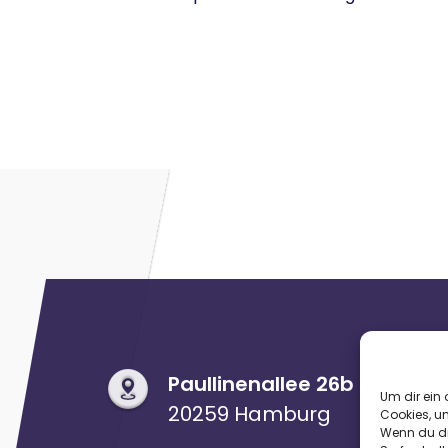
Paullinenallee 26b
Um dir ein 
20259 Hamburg
Cookies, u
Wenn du di